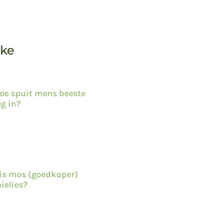
kke
oe spuit mens beeste
eg in?
is mos (goedkoper)
ielies?