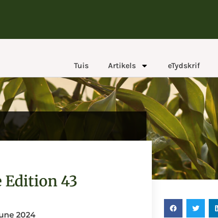
Tuis
Artikels
eTydskrif
Edition 43
une 2024