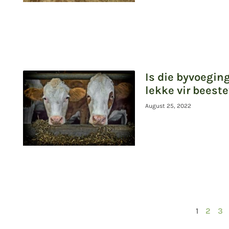
Is die byvoegin
lekke vir beeste
August 25, 2022
1
2
3