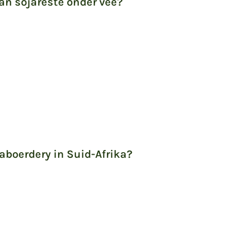
van sojareste onder vee?
boerdery in Suid-Afrika?