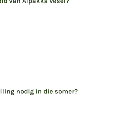
eld van Alpakka vesel?
lling nodig in die somer?