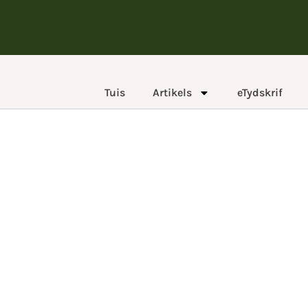
Tuis
Artikels
eTydskrif