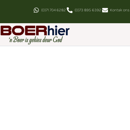
(0)71 704 6282
(0)73 895 6392
Kontak ons