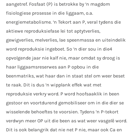
aangetref. Fosfaat (P) is betrokke by ‘n magdom
fisiologiese prosesse in die liggaam, o.a.
energiemetabolisme. ‘n Tekort aan P, veral tydens die
aktiewe reproduksiefase lei tot aptytverlies,
gewigverlies, melverlies, lae speenmassa en uiteindelik
word reproduksie ingeboet. So ‘n dier sou in die4
opvolgende jaar nie kalf nie, maar omdat sy droog is
haar liggaamsreserwes aan P opbou in die
beenmatriks, wat haar dan in staat stel om weer beset
te raak. Dit is dus ‘n wipplank effek wat met
reproduksie verkry word. P word hoofsaaklik in been
gestoor en voortdurend gemobiliseer om in die dier se
wisselende behoeftes te voorsien. Tydens ‘n P-tekort
verdwyn meer OP uit die been as wat weer vasgelê word.
Dit is ook belangrik dat nie net P nie, maar ook Ca en