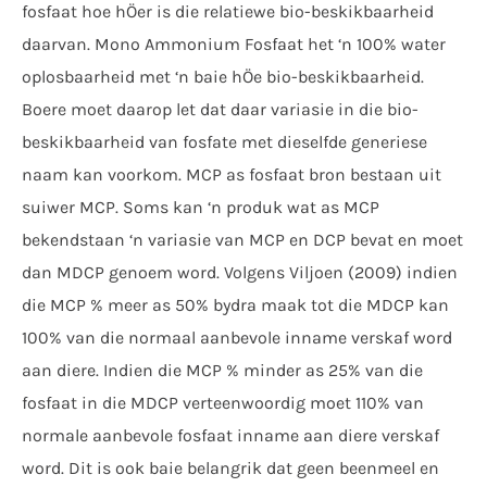
fosfaat hoe hÖer is die relatiewe bio-beskikbaarheid
daarvan. Mono Ammonium Fosfaat het ‘n 100% water
oplosbaarheid met ‘n baie hÖe bio-beskikbaarheid.
Boere moet daarop let dat daar variasie in die bio-
beskikbaarheid van fosfate met dieselfde generiese
naam kan voorkom. MCP as fosfaat bron bestaan uit
suiwer MCP. Soms kan ‘n produk wat as MCP
bekendstaan ‘n variasie van MCP en DCP bevat en moet
dan MDCP genoem word. Volgens Viljoen (2009) indien
die MCP % meer as 50% bydra maak tot die MDCP kan
100% van die normaal aanbevole inname verskaf word
aan diere. Indien die MCP % minder as 25% van die
fosfaat in die MDCP verteenwoordig moet 110% van
normale aanbevole fosfaat inname aan diere verskaf
word. Dit is ook baie belangrik dat geen beenmeel en