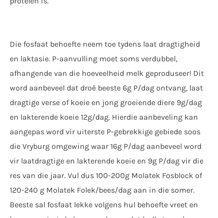
proteÏen is.
Die fosfaat behoefte neem toe tydens laat dragtigheid
en laktasie. P-aanvulling moet soms verdubbel,
afhangende van die hoeveelheid melk geproduseer! Dit
word aanbeveel dat droë beeste 6g P/dag ontvang, laat
dragtige verse of koeie en jong groeiende diere 9g/dag
en lakterende koeie 12g/dag. Hierdie aanbeveling kan
aangepas word vir uiterste P-gebrekkige gebiede soos
die Vryburg omgewing waar 16g P/dag aanbeveel word
vir laatdragtige en lakterende koeie en 9g P/dag vir die
res van die jaar. Vul dus 100-200g Molatek Fosblock of
120-240 g Molatek Folek/bees/dag aan in die somer.
Beeste sal fosfaat lekke volgens hul behoefte vreet en