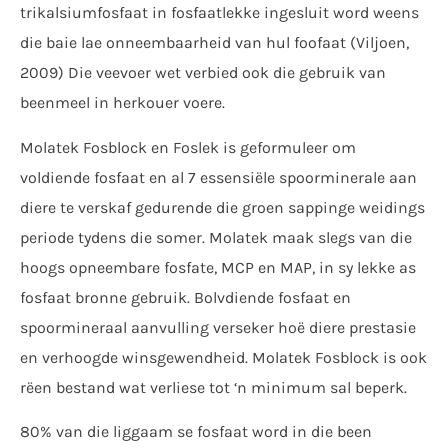
trikalsiumfosfaat in fosfaatlekke ingesluit word weens
die baie lae onneembaarheid van hul foofaat (Viljoen,
2009) Die veevoer wet verbied ook die gebruik van
beenmeel in herkouer voere.
Molatek Fosblock en Foslek is geformuleer om
voldiende fosfaat en al 7 essensiële spoorminerale aan
diere te verskaf gedurende die groen sappinge weidings
periode tydens die somer. Molatek maak slegs van die
hoogs opneembare fosfate, MCP en MAP, in sy lekke as
fosfaat bronne gebruik. Bolvdiende fosfaat en
spoormineraal aanvulling verseker hoë diere prestasie
en verhoogde winsgewendheid. Molatek Fosblock is ook
rëen bestand wat verliese tot ‘n minimum sal beperk.
80% van die liggaam se fosfaat word in die been