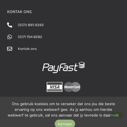
KONTAK ONS
(0)73 895 6392
(0)71 704 6282
Kontak ons
Ons gebruik koekies om te verseker dat ons jou die beste
ervaring op ons webwerf gee. As jy aanhou om hierdie
©2026 BOERhier - Alle regte voorbehou.
webwerf te gebruik, sal ons aanvaar dat jy tevrede is daarmee.
Aanvaar
Privaatheidsbeleid
Werfkaart