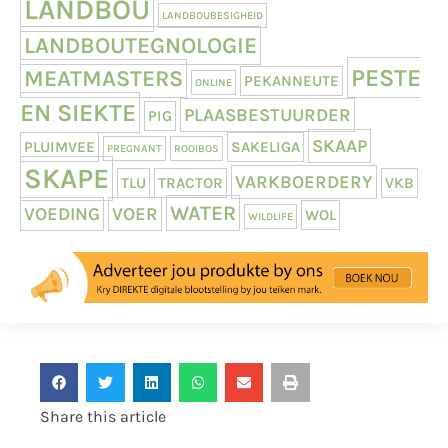
LANDBOU
LANDBOUBESIGHEID
LANDBOUTEGNOLOGIE
PESTE
MEATMASTERS
PEKANNEUTE
ONLINE
EN SIEKTE
PLAASBESTUURDER
PIG
SKAAP
PLUIMVEE
SAKELIGA
PREGNANT
ROOIBOS
SKAPE
VARKBOERDERY
TLU
TRACTOR
VKB
WATER
VOEDING
VOER
WOL
WILDLIFE
Share this article