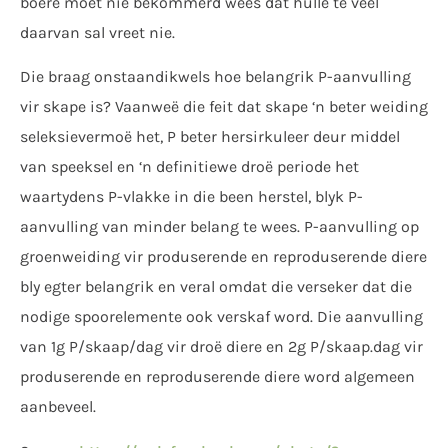
boere moet nie bekommerd wees dat hulle te veel
daarvan sal vreet nie.
Die braag onstaandikwels hoe belangrik P-aanvulling
vir skape is? Vaanweë die feit dat skape ‘n beter weiding
seleksievermoë het, P beter hersirkuleer deur middel
van speeksel en ‘n definitiewe droë periode het
waartydens P-vlakke in die been herstel, blyk P-
aanvulling van minder belang te wees. P-aanvulling op
groenweiding vir produserende en reproduserende diere
bly egter belangrik en veral omdat die verseker dat die
nodige spoorelemente ook verskaf word. Die aanvulling
van 1g P/skaap/dag vir droë diere en 2g P/skaap.dag vir
produserende en reproduserende diere word algemeen
aanbeveel.