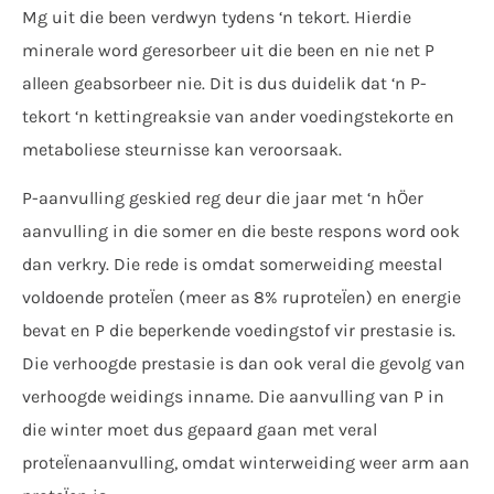
Mg uit die been verdwyn tydens ‘n tekort. Hierdie
minerale word geresorbeer uit die been en nie net P
alleen geabsorbeer nie. Dit is dus duidelik dat ‘n P-
tekort ‘n kettingreaksie van ander voedingstekorte en
metaboliese steurnisse kan veroorsaak.
P-aanvulling geskied reg deur die jaar met ‘n hÖer
aanvulling in die somer en die beste respons word ook
dan verkry. Die rede is omdat somerweiding meestal
voldoende proteÏen (meer as 8% ruproteÏen) en energie
bevat en P die beperkende voedingstof vir prestasie is.
Die verhoogde prestasie is dan ook veral die gevolg van
verhoogde weidings inname. Die aanvulling van P in
die winter moet dus gepaard gaan met veral
proteÏenaanvulling, omdat winterweiding weer arm aan