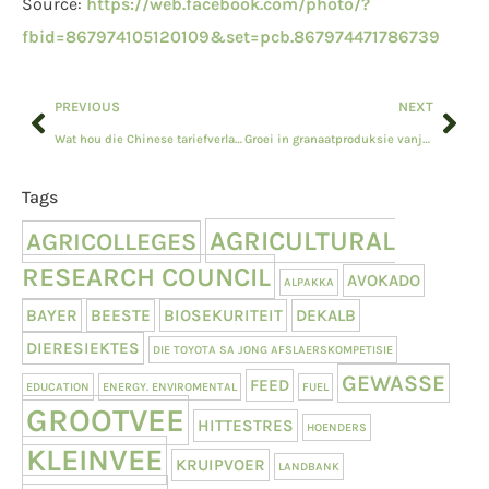
Source:
https://web.facebook.com/photo/?
fbid=867974105120109&set=pcb.867974471786739
PREVIOUS
NEXT
Wat hou die Chinese tariefverlaging vir SA in?
Groei in granaatproduksie vanjaar verwag?
Tags
AGRICULTURAL
AGRICOLLEGES
RESEARCH COUNCIL
AVOKADO
ALPAKKA
BAYER
BEESTE
BIOSEKURITEIT
DEKALB
DIERESIEKTES
DIE TOYOTA SA JONG AFSLAERSKOMPETISIE
GEWASSE
FEED
EDUCATION
ENERGY. ENVIROMENTAL
FUEL
GROOTVEE
HITTESTRES
HOENDERS
KLEINVEE
KRUIPVOER
LANDBANK