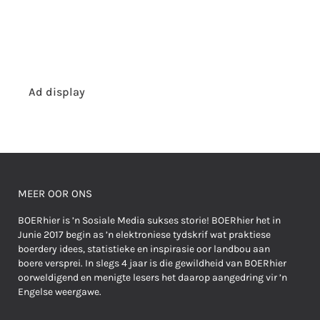
Ad display
MEER OOR ONS
BOERhier is ’n Sosiale Media sukses storie! BOERhier het in
Junie 2017 begin as ’n elektroniese tydskrif wat praktiese
boerdery idees, statistieke en inspirasie oor landbou aan
boere versprei. In slegs 4 jaar is die gewildheid van BOERhier
oorweldigend en menigte lesers het daarop aangedring vir ’n
Engelse weergawe.