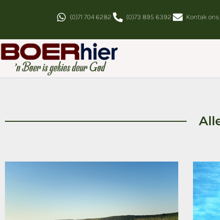
(0)71 704 6282
(0)73 895 6392
Kontak ons
All