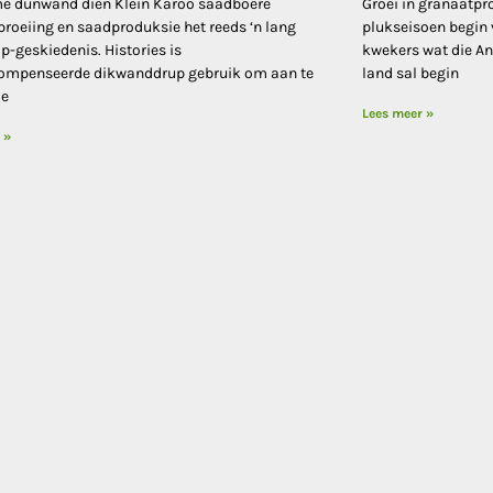
e dunwand dien Klein Karoo saadboere
Groei in granaatpr
roeiing en saadproduksie het reeds ‘n lang
plukseisoen begin 
-geskiedenis. Histories is
kwekers wat die An
ompenseerde dikwanddrup gebruik om aan te
land sal begin
ie
Lees meer »
 »