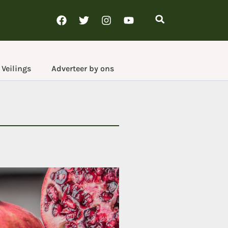
Veilings
Adverteer by ons