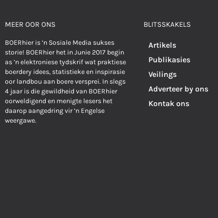
MEER OOR ONS
BLITSSKAKELS
BOERhier is ’n Sosiale Media sukses
Artikels
storie! BOERhier het in Junie 2017 begin
Publikasies
as ’n elektroniese tydskrif wat praktiese
boerdery idees, statistieke en inspirasie
Veilings
oor landbou aan boere versprei. In slegs
Adverteer by ons
4 jaar is die gewildheid van BOERhier
oorweldigend en menigte lesers het
Kontak ons
daarop aangedring vir ’n Engelse
weergawe.