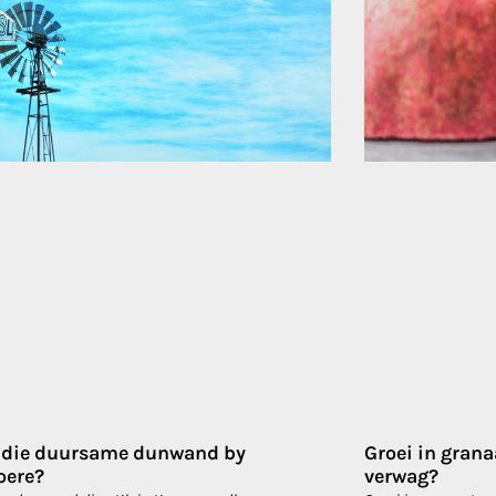
s die duursame dunwand by
Groei in gran
oere?
verwag?