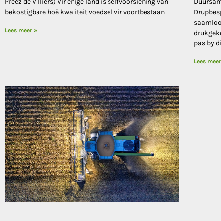
Preez de Villiers) Vir enige land is selfvoorsiening van
Duursam
bekostigbare hoë kwaliteit voedsel vir voortbestaan
Drupbesp
saamloop
Lees meer »
drukgek
pas by d
Lees meer