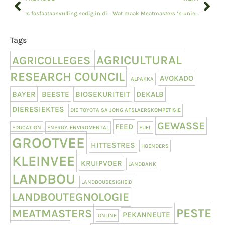
Is fosfaataanvulling nodig in die somer?
Wat maak Meatmasters ‘n unieke skaap ras?
Tags
AGRICULTURAL
AGRICOLLEGES
RESEARCH COUNCIL
AVOKADO
ALPAKKA
BAYER
BEESTE
BIOSEKURITEIT
DEKALB
DIERESIEKTES
DIE TOYOTA SA JONG AFSLAERSKOMPETISIE
GEWASSE
FEED
EDUCATION
ENERGY. ENVIROMENTAL
FUEL
GROOTVEE
HITTESTRES
HOENDERS
KLEINVEE
KRUIPVOER
LANDBANK
LANDBOU
LANDBOUBESIGHEID
LANDBOUTEGNOLOGIE
PESTE
MEATMASTERS
PEKANNEUTE
ONLINE