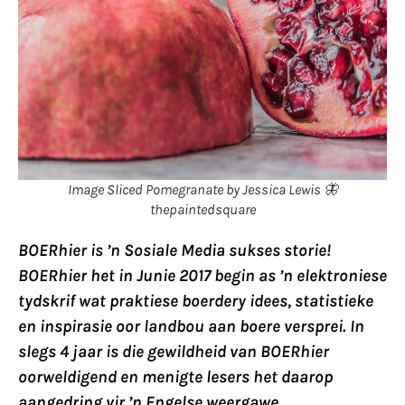
Image Sliced Pomegranate by Jessica Lewis 🦋
thepaintedsquare
BOERhier is ’n Sosiale Media sukses storie!
BOERhier het in Junie 2017 begin as ’n elektroniese
tydskrif wat praktiese boerdery idees, statistieke
en inspirasie oor landbou aan boere versprei. In
slegs 4 jaar is die gewildheid van BOERhier
oorweldigend en menigte lesers het daarop
aangedring vir ’n Engelse weergawe.