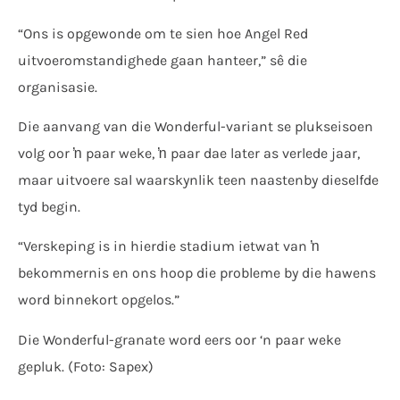
“Ons is opgewonde om te sien hoe Angel Red
uitvoeromstandighede gaan hanteer,” sê die
organisasie.
Die aanvang van die Wonderful-variant se plukseisoen
volg oor ŉ paar weke, ŉ paar dae later as verlede jaar,
maar uitvoere sal waarskynlik teen naastenby dieselfde
tyd begin.
“Verskeping is in hierdie stadium ietwat van ŉ
bekommernis en ons hoop die probleme by die hawens
word binnekort opgelos.”
Die Wonderful-granate word eers oor ‘n paar weke
gepluk. (Foto: Sapex)