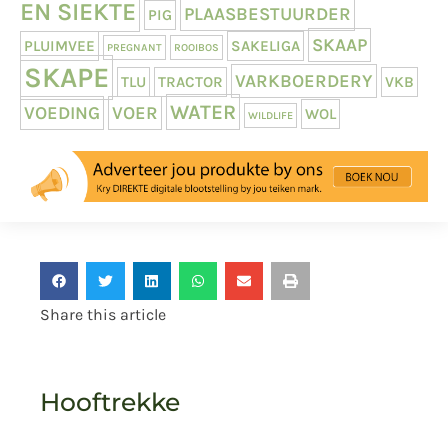
EN SIEKTE
PLAASBESTUURDER
PIG
SKAAP
PLUIMVEE
SAKELIGA
PREGNANT
ROOIBOS
SKAPE
VARKBOERDERY
TLU
TRACTOR
VKB
WATER
VOEDING
VOER
WOL
WILDLIFE
Share this article
Hooftrekke