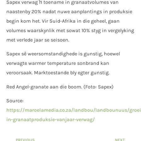
Sapex verwag ŉ toename in granaatvolumes van
naastenby 20% nadat nuwe aanplantings in produksie
begin kom het. Vir Suid-Afrika in die geheel, gaan
volumes waarskynlik met sowat 10% styg in vergelyking
met verlede jaar se seisoen.
Sapex sê weersomstandighede is gunstig, hoewel
verwagte warmer temperature sonbrand kan
veroorsaak. Marktoestande bly egter gunstig.
Red Angel-granate aan die boom. (Foto: Sapex)
Source:
https://maroelamedia.co.za/landbou/landbounuus/groei
in-granaatproduksie-vanjaar-verwag/
PREVIOUS
NEXT