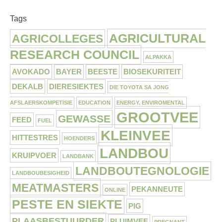
Tags
AGRICULTURAL
AGRICOLLEGES
RESEARCH COUNCIL
ALPAKKA
AVOKADO
BAYER
BEESTE
BIOSEKURITEIT
DEKALB
DIERESIEKTES
DIE TOYOTA SA JONG
AFSLAERSKOMPETISIE
EDUCATION
ENERGY. ENVIROMENTAL
GROOTVEE
GEWASSE
FEED
FUEL
KLEINVEE
HITTESTRES
HOENDERS
LANDBOU
KRUIPVOER
LANDBANK
LANDBOUTEGNOLOGIE
LANDBOUBESIGHEID
MEATMASTERS
PEKANNEUTE
ONLINE
PESTE EN SIEKTE
PIG
PLAASBESTUURDER
PLUIMVEE
PREGNANT