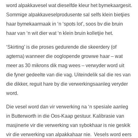
word alpakkavesel wat dieselfde kleur het bymekaargesit.
Sommige alpakkaveselprodusente sal selfs klein bietjies
haar bymekaarmaak in ‘n ‘spots lot’, soos bv die bruin
haar van ‘n wit dier wat ‘n klein bruin kolletjie het.
‘Skirting’ is die proses gedurende die skeerdery (of
agterna) wanneer die ooglopende growwe haar – wat
meer as 30 mikrons dik mag wees – verwyder word uit
die fyner gedeelte van die vag. Uiteindelik sal die res van
die dikker, reguit hare by die verwerkingsaanleg veryder
word.
Die vesel word dan vir verwerking na ‘n spesiale aanleg
in Butterworth in die Oos-Kaap gestuur. Kalibrasie van
masjinerie vir die verwerking van sybokhaar is nie geskik
vir die verwerking van alpakkahaar nie. Vesels word eers