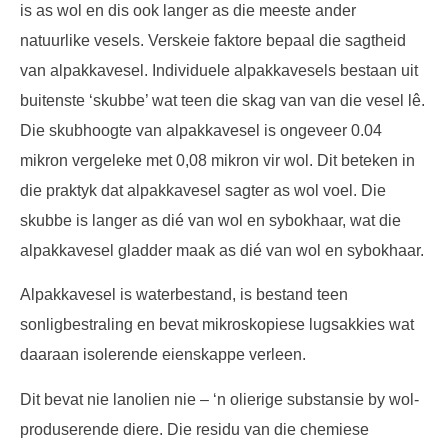
is as wol en dis ook langer as die meeste ander
natuurlike vesels. Verskeie faktore bepaal die sagtheid
van alpakkavesel. Individuele alpakkavesels bestaan uit
buitenste ‘skubbe’ wat teen die skag van van die vesel lê.
Die skubhoogte van alpakkavesel is ongeveer 0.04
mikron vergeleke met 0,08 mikron vir wol. Dit beteken in
die praktyk dat alpakkavesel sagter as wol voel. Die
skubbe is langer as dié van wol en sybokhaar, wat die
alpakkavesel gladder maak as dié van wol en sybokhaar.
Alpakkavesel is waterbestand, is bestand teen
sonligbestraling en bevat mikroskopiese lugsakkies wat
daaraan isolerende eienskappe verleen.
Dit bevat nie lanolien nie – ‘n olierige substansie by wol-
produserende diere. Die residu van die chemiese