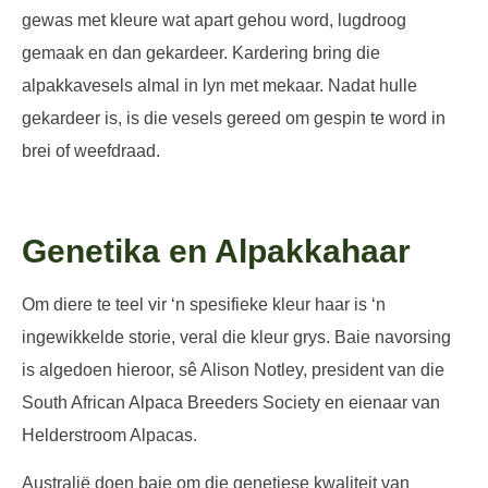
gewas met kleure wat apart gehou word, lugdroog
gemaak en dan gekardeer. Kardering bring die
alpakkavesels almal in lyn met mekaar. Nadat hulle
gekardeer is, is die vesels gereed om gespin te word in
brei of weefdraad.
Genetika en Alpakkahaar
Om diere te teel vir ‘n spesifieke kleur haar is ‘n
ingewikkelde storie, veral die kleur grys. Baie navorsing
is algedoen hieroor, sê Alison Notley, president van die
South African Alpaca Breeders Society en eienaar van
Helderstroom Alpacas.
Australië doen baie om die genetiese kwaliteit van