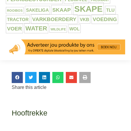
SKAPE
SKAAP
SAKELIGA
TLU
ROOIBOS
VARKBOERDERY
VOEDING
TRACTOR
VKB
WATER
VOER
WOL
WILDLIFE
Share this article
Hooftrekke