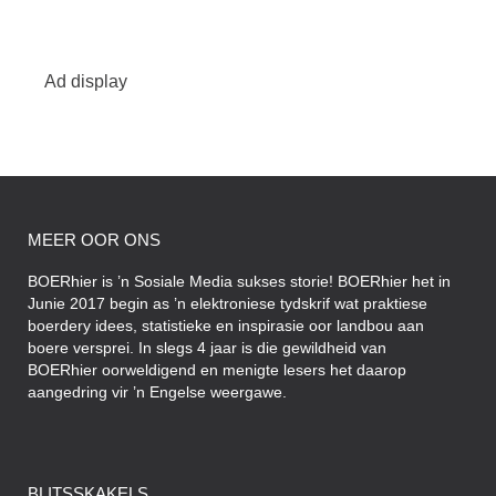
Ad display
MEER OOR ONS
BOERhier is ’n Sosiale Media sukses storie! BOERhier het in
Junie 2017 begin as ’n elektroniese tydskrif wat praktiese
boerdery idees, statistieke en inspirasie oor landbou aan
boere versprei. In slegs 4 jaar is die gewildheid van
BOERhier oorweldigend en menigte lesers het daarop
aangedring vir ’n Engelse weergawe.
BLITSSKAKELS