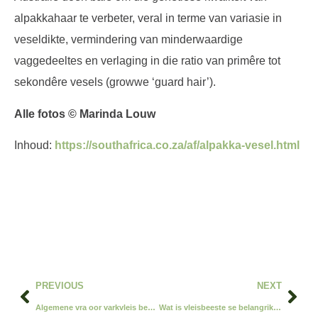
alpakkahaar te verbeter, veral in terme van variasie in
veseldikte, vermindering van minderwaardige
vaggedeeltes en verlaging in die ratio van primêre tot
sekondêre vesels (growwe ‘guard hair’).
Alle fotos © Marinda Louw
Inhoud:
https://southafrica.co.za/af/alpakka-vesel.html
PREVIOUS
NEXT
Algemene vra oor varkvleis beantwoord
Wat is vleisbeeste se belangrike enkelgeen-eienskappe?