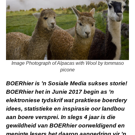
Image Photograph of Alpacas with Wool by tommaso
picone
BOERhier is ’n Sosiale Media sukses storie!
BOERhier het in Junie 2017 begin as ’n
elektroniese tydskrif wat praktiese boerdery
idees, statistieke en inspirasie oor landbou
aan boere versprei. In slegs 4 jaar is die
gewildheid van BOERhier oorweldigend en
menigte lesers het daarop aangedring vir ’n