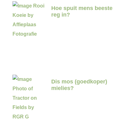
Hoe spuit mens beeste
reg in?
Dis mos (goedkoper)
mielies?