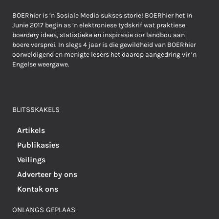
BOERhier is ’n Sosiale Media sukses storie! BOERhier het in
Junie 2017 begin as ’n elektroniese tydskrif wat praktiese
boerdery idees, statistieke en inspirasie oor landbou aan
boere versprei. In slegs 4 jaar is die gewildheid van BOERhier
oorweldigend en menigte lesers het daarop aangedring vir ’n
Engelse weergawe.
BLITSSKAKELS
Artikels
Publikasies
Veilings
Adverteer by ons
Kontak ons
ONLANGS GEPLAAS