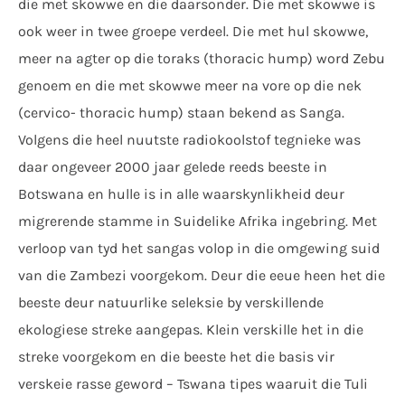
die met skowwe en die daarsonder. Die met skowwe is
ook weer in twee groepe verdeel. Die met hul skowwe,
meer na agter op die toraks (thoracic hump) word Zebu
genoem en die met skowwe meer na vore op die nek
(cervico- thoracic hump) staan bekend as Sanga.
Volgens die heel nuutste radiokoolstof tegnieke was
daar ongeveer 2000 jaar gelede reeds beeste in
Botswana en hulle is in alle waarskynlikheid deur
migrerende stamme in Suidelike Afrika ingebring. Met
verloop van tyd het sangas volop in die omgewing suid
van die Zambezi voorgekom. Deur die eeue heen het die
beeste deur natuurlike seleksie by verskillende
ekologiese streke aangepas. Klein verskille het in die
streke voorgekom en die beeste het die basis vir
verskeie rasse geword – Tswana tipes waaruit die Tuli