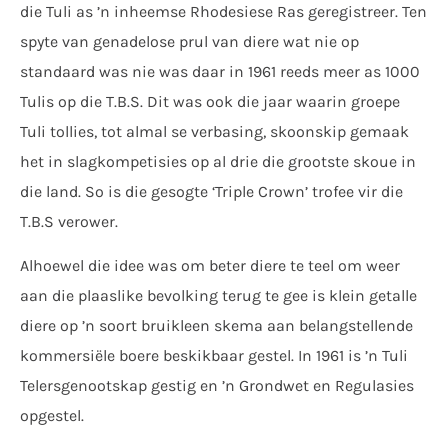
die Tuli as ’n inheemse Rhodesiese Ras geregistreer. Ten
spyte van genadelose prul van diere wat nie op
standaard was nie was daar in 1961 reeds meer as 1000
Tulis op die T.B.S. Dit was ook die jaar waarin groepe
Tuli tollies, tot almal se verbasing, skoonskip gemaak
het in slagkompetisies op al drie die grootste skoue in
die land. So is die gesogte ‘Triple Crown’ trofee vir die
T.B.S verower.
Alhoewel die idee was om beter diere te teel om weer
aan die plaaslike bevolking terug te gee is klein getalle
diere op ’n soort bruikleen skema aan belangstellende
kommersiële boere beskikbaar gestel. In 1961 is ’n Tuli
Telersgenootskap gestig en ’n Grondwet en Regulasies
opgestel.