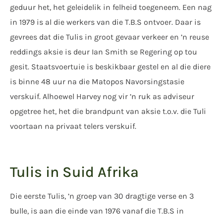
geduur het, het geleidelik in felheid toegeneem. Een nag
in 1979 is al die werkers van die T.B.S ontvoer. Daar is
gevrees dat die Tulis in groot gevaar verkeer en ’n reuse
reddings aksie is deur Ian Smith se Regering op tou
gesit. Staatsvoertuie is beskikbaar gestel en al die diere
is binne 48 uur na die Matopos Navorsingstasie
verskuif. Alhoewel Harvey nog vir ’n ruk as adviseur
opgetree het, het die brandpunt van aksie t.o.v. die Tuli
voortaan na privaat telers verskuif.
Tulis in Suid Afrika
Die eerste Tulis, ’n groep van 30 dragtige verse en 3
bulle, is aan die einde van 1976 vanaf die T.B.S in