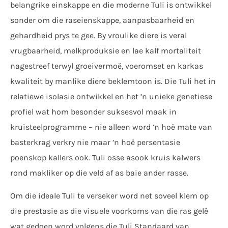
belangrike einskappe en die moderne Tuli is ontwikkel
sonder om die raseienskappe, aanpasbaarheid en
gehardheid prys te gee. By vroulike diere is veral
vrugbaarheid, melkproduksie en lae kalf mortaliteit
nagestreef terwyl groeivermoë, voeromset en karkas
kwaliteit by manlike diere beklemtoon is. Die Tuli het in
relatiewe isolasie ontwikkel en het ’n unieke genetiese
profiel wat hom besonder suksesvol maak in
kruisteelprogramme – nie alleen word ’n hoë mate van
basterkrag verkry nie maar ’n hoë persentasie
poenskop kallers ook. Tuli osse asook kruis kalwers
rond makliker op die veld af as baie ander rasse.
Om die ideale Tuli te verseker word net soveel klem op
die prestasie as die visuele voorkoms van die ras gelê
wat gedoen word volgens die Tuli Standaard van