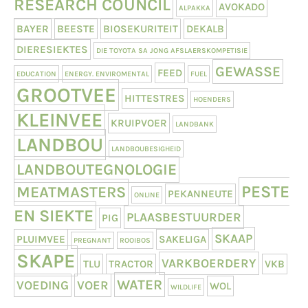
RESEARCH COUNCIL
AVOKADO
ALPAKKA
BAYER
BEESTE
BIOSEKURITEIT
DEKALB
DIERESIEKTES
DIE TOYOTA SA JONG AFSLAERSKOMPETISIE
GEWASSE
FEED
EDUCATION
ENERGY. ENVIROMENTAL
FUEL
GROOTVEE
HITTESTRES
HOENDERS
KLEINVEE
KRUIPVOER
LANDBANK
LANDBOU
LANDBOUBESIGHEID
LANDBOUTEGNOLOGIE
PESTE
MEATMASTERS
PEKANNEUTE
ONLINE
EN SIEKTE
PLAASBESTUURDER
PIG
SKAAP
PLUIMVEE
SAKELIGA
PREGNANT
ROOIBOS
SKAPE
VARKBOERDERY
TLU
TRACTOR
VKB
WATER
VOEDING
VOER
WOL
WILDLIFE