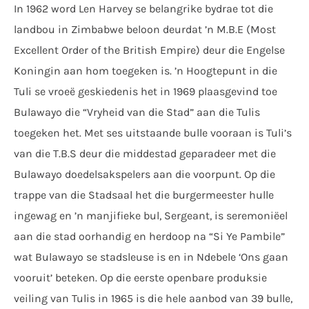
In 1962 word Len Harvey se belangrike bydrae tot die
landbou in Zimbabwe beloon deurdat ’n M.B.E (Most
Excellent Order of the British Empire) deur die Engelse
Koningin aan hom toegeken is. ’n Hoogtepunt in die
Tuli se vroeë geskiedenis het in 1969 plaasgevind toe
Bulawayo die “Vryheid van die Stad” aan die Tulis
toegeken het. Met ses uitstaande bulle vooraan is Tuli’s
van die T.B.S deur die middestad geparadeer met die
Bulawayo doedelsakspelers aan die voorpunt. Op die
trappe van die Stadsaal het die burgermeester hulle
ingewag en ’n manjifieke bul, Sergeant, is seremoniëel
aan die stad oorhandig en herdoop na “Si Ye Pambile”
wat Bulawayo se stadsleuse is en in Ndebele ‘Ons gaan
vooruit’ beteken. Op die eerste openbare produksie
veiling van Tulis in 1965 is die hele aanbod van 39 bulle,