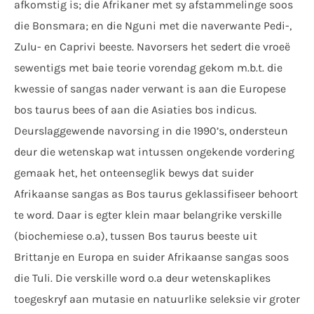
afkomstig is; die Afrikaner met sy afstammelinge soos
die Bonsmara; en die Nguni met die naverwante Pedi-,
Zulu- en Caprivi beeste. Navorsers het sedert die vroeë
sewentigs met baie teorie vorendag gekom m.b.t. die
kwessie of sangas nader verwant is aan die Europese
bos taurus bees of aan die Asiaties bos indicus.
Deurslaggewende navorsing in die 1990’s, ondersteun
deur die wetenskap wat intussen ongekende vordering
gemaak het, het onteenseglik bewys dat suider
Afrikaanse sangas as Bos taurus geklassifiseer behoort
te word. Daar is egter klein maar belangrike verskille
(biochemiese o.a), tussen Bos taurus beeste uit
Brittanje en Europa en suider Afrikaanse sangas soos
die Tuli. Die verskille word o.a deur wetenskaplikes
toegeskryf aan mutasie en natuurlike seleksie vir groter