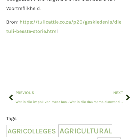
Voortreflikheid.
Bron:
https://tulicattle.co.za/p20/geskiedenis/die-
tuli-beeste-storie.htm
l
PREVIOUS
NEXT
Wat is die impak van meer boorgate?
Wat is die duursame dunwand by saadboere?
Tags
AGRICULTURAL
AGRICOLLEGES