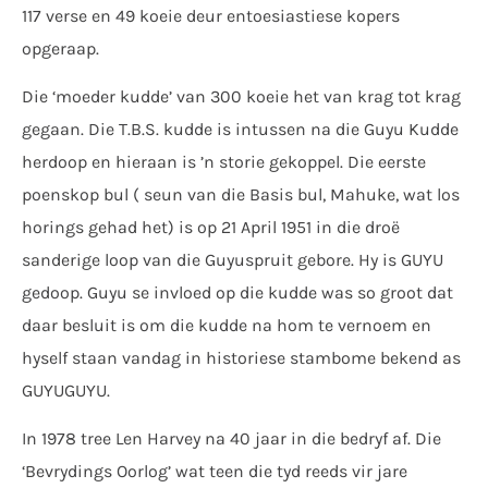
117 verse en 49 koeie deur entoesiastiese kopers
opgeraap.
Die ‘moeder kudde’ van 300 koeie het van krag tot krag
gegaan. Die T.B.S. kudde is intussen na die Guyu Kudde
herdoop en hieraan is ’n storie gekoppel. Die eerste
poenskop bul ( seun van die Basis bul, Mahuke, wat los
horings gehad het) is op 21 April 1951 in die droë
sanderige loop van die Guyuspruit gebore. Hy is GUYU
gedoop. Guyu se invloed op die kudde was so groot dat
daar besluit is om die kudde na hom te vernoem en
hyself staan vandag in historiese stambome bekend as
GUYUGUYU.
In 1978 tree Len Harvey na 40 jaar in die bedryf af. Die
‘Bevrydings Oorlog’ wat teen die tyd reeds vir jare