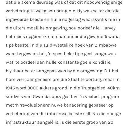
dat die skema deurdag was of dat dit noodwendig enige
verbetering te weeg sou bring nie. Hy was seker dat die
ingevoerde beeste en hulle nageslag waarskynlik nie in
die uiters moeilike omgewing sou oorleef nie. Harvey
het reeds opgemerk dat daar onder die gewone Tswana
tipe beeste, in die suid-westelike hoek van Zimbabwe
waar hy gewerk het, ’n spesifieke tipe geel sanga was
wat, te oordeel aan hulle konstante goeie kondisie,
blykbaar beter aangepas was by die omgewing. Dit het
hom vier jaar geneem om die Staat te oortuig, maar in
1945 word 3000 akkers grond in die Trustgebied, 40km
suidwes van Gwanda, opsy gesit vir ’n veeteeltprogram
met ’n ‘revolusionere’ nuwe benadering gebaseer op
verbetering van die inheemse beeste self. Na die nodige
infrastruktuur aangelê is, is die eerste groep van 20