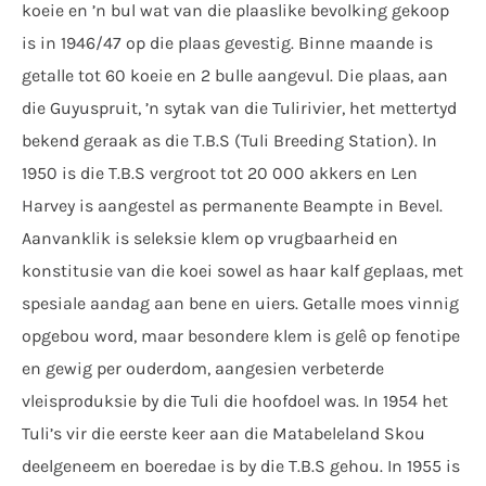
koeie en ’n bul wat van die plaaslike bevolking gekoop
is in 1946/47 op die plaas gevestig. Binne maande is
getalle tot 60 koeie en 2 bulle aangevul. Die plaas, aan
die Guyuspruit, ’n sytak van die Tulirivier, het mettertyd
bekend geraak as die T.B.S (Tuli Breeding Station). In
1950 is die T.B.S vergroot tot 20 000 akkers en Len
Harvey is aangestel as permanente Beampte in Bevel.
Aanvanklik is seleksie klem op vrugbaarheid en
konstitusie van die koei sowel as haar kalf geplaas, met
spesiale aandag aan bene en uiers. Getalle moes vinnig
opgebou word, maar besondere klem is gelê op fenotipe
en gewig per ouderdom, aangesien verbeterde
vleisproduksie by die Tuli die hoofdoel was. In 1954 het
Tuli’s vir die eerste keer aan die Matabeleland Skou
deelgeneem en boeredae is by die T.B.S gehou. In 1955 is