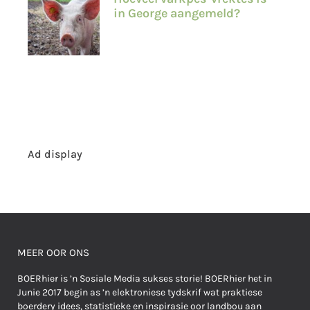
in George aangemeld?
Ad display
MEER OOR ONS
BOERhier is ’n Sosiale Media sukses storie! BOERhier het in
Junie 2017 begin as ’n elektroniese tydskrif wat praktiese
boerdery idees, statistieke en inspirasie oor landbou aan