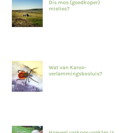
Dis mos (goedkoper)
mielies?
Wat van Karoo-
verlammingsbosluis?
Hoeveel varkpes-vrektes is