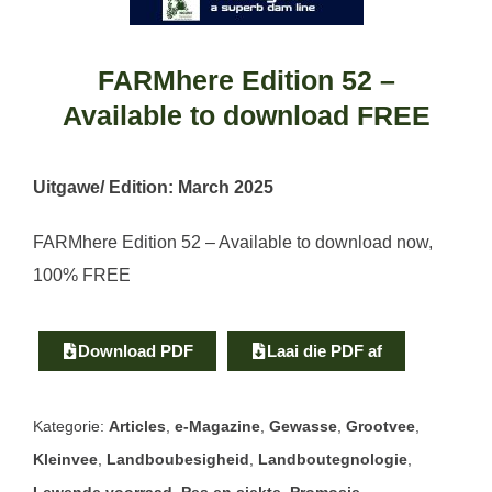
FARMhere Edition 52 –
Available to download FREE
Uitgawe/ Edition:
March 2025
FARMhere Edition 52 – Available to download now,
100% FREE
Download PDF
Laai die PDF af
Kategorie:
Articles
,
e-Magazine
,
Gewasse
,
Grootvee
,
Kleinvee
,
Landboubesigheid
,
Landboutegnologie
,
Lewende voorraad
,
Pes en siekte
,
Promosie
,