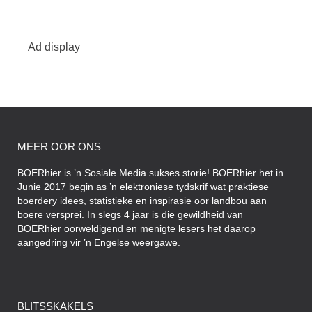
Ad display
MEER OOR ONS
BOERhier is ’n Sosiale Media sukses storie! BOERhier het in
Junie 2017 begin as ’n elektroniese tydskrif wat praktiese
boerdery idees, statistieke en inspirasie oor landbou aan
boere versprei. In slegs 4 jaar is die gewildheid van
BOERhier oorweldigend en menigte lesers het daarop
aangedring vir ’n Engelse weergawe.
BLITSSKAKELS