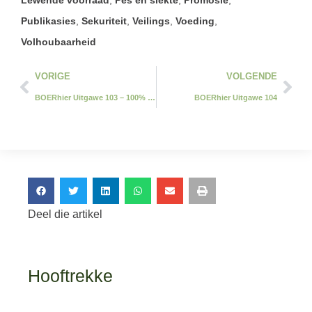
Publikasies
,
Sekuriteit
,
Veilings
,
Voeding
,
Volhoubaarheid
VORIGE
VOLGENDE
BOERhier Uitgawe 103 – 100% Gratis
BOERhier Uitgawe 104
Deel die artikel
Hooftrekke