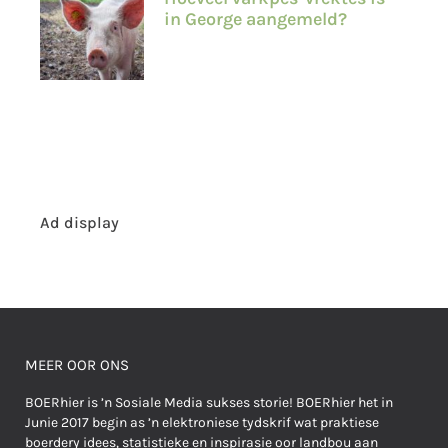
in George aangemeld?
Ad display
MEER OOR ONS
BOERhier is ’n Sosiale Media sukses storie! BOERhier het in
Junie 2017 begin as ’n elektroniese tydskrif wat praktiese
boerdery idees, statistieke en inspirasie oor landbou aan