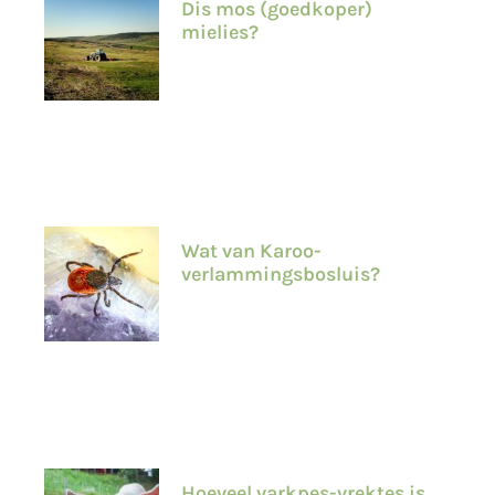
Dis mos (goedkoper)
mielies?
Wat van Karoo-
verlammingsbosluis?
Hoeveel varkpes-vrektes is