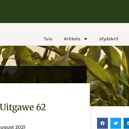
Tuis
Artikels
eTydskrif
Uitgawe 62
ugust 2021