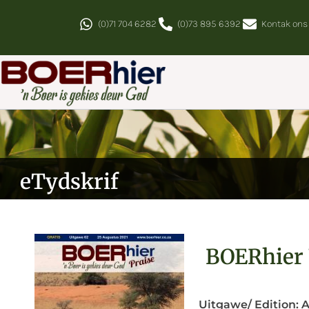
(0)71 704 6282
(0)73 895 6392
Kontak ons
eTydskrif
BOERhier 
Uitgawe/ Edition:
A