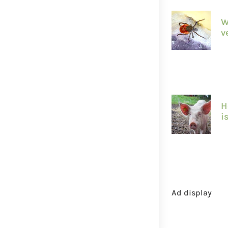
W
v
H
i
Ad display