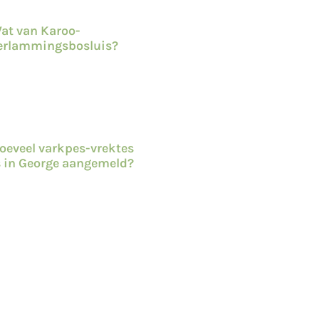
at van Karoo-
erlammingsbosluis?
oeveel varkpes-vrektes
s in George aangemeld?