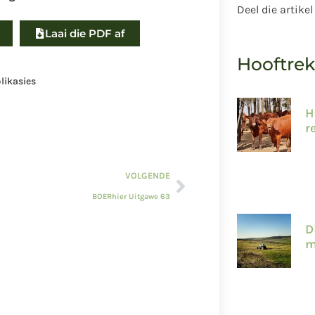
Deel die artikel
Laai die PDF af
Hooftre
likasies
H
r
VOLGENDE
BOERhier Uitgawe 63
D
m