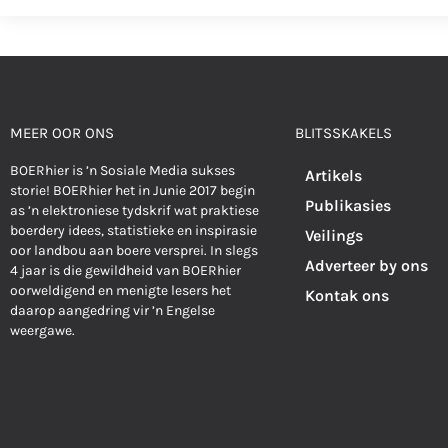
MEER OOR ONS
BLITSSKAKELS
BOERhier is ’n Sosiale Media sukses
Artikels
storie! BOERhier het in Junie 2017 begin
Publikasies
as ’n elektroniese tydskrif wat praktiese
boerdery idees, statistieke en inspirasie
Veilings
oor landbou aan boere versprei. In slegs
Adverteer by ons
4 jaar is die gewildheid van BOERhier
oorweldigend en menigte lesers het
Kontak ons
daarop aangedring vir ’n Engelse
weergawe.