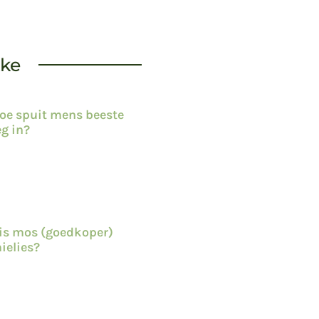
kke
oe spuit mens beeste
eg in?
is mos (goedkoper)
ielies?