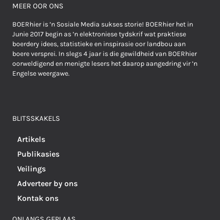
MEER OOR ONS
BOERhier is ’n Sosiale Media sukses storie! BOERhier het in
Junie 2017 begin as ’n elektroniese tydskrif wat praktiese
boerdery idees, statistieke en inspirasie oor landbou aan
boere versprei. In slegs 4 jaar is die gewildheid van BOERhier
oorweldigend en menigte lesers het daarop aangedring vir ’n
Engelse weergawe.
BLITSSKAKELS
Artikels
Publikasies
Veilings
Adverteer by ons
Kontak ons
ONLANGS GEPLAAS