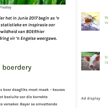
Pixabay
W
r het in Junie 2017 begin as ’n
v
 statistieke en inspirasie oor
gewildheid van BOERhier
ring vir ’n Engelse weergawe.
H
i
 boerdery
 as boer daagliks moet maak – keuses
t besluite oor die korrekte
Ad display
 verseker. Bayer se omvattende