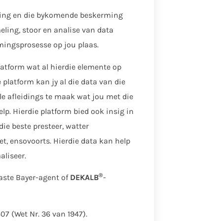
ewing en die bykomende beskerming
ling, stoor en analise van data
mingsprosesse op jou plaas.
platform wat al hierdie elemente op
e platform kan jy al die data van die
le afleidings te maak wat jou met die
p. Hierdie platform bied ook insig in
die beste presteer, watter
, ensovoorts. Hierdie data kan help
aliseer.
®
aste Bayer-agent of
DEKALB
-
407 (Wet Nr. 36 van 1947).