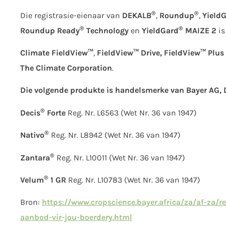
®
®
Die registrasie-eienaar van
DEKALB
,
Roundup
,
Yield
®
®
Roundup Ready
Technology
en
YieldGard
MAIZE 2
i
Climate FieldView™
,
FieldView™ Drive, FieldView™ Plus
The Climate Corporation
.
Die volgende produkte is handelsmerke van Bayer AG, 
®
Decis
Forte
Reg. Nr. L6563 (Wet Nr. 36 van 1947)
®
Nativo
Reg. Nr. L8942 (Wet Nr. 36 van 1947)
®
Zantara
Reg. Nr. L10011 (Wet Nr. 36 van 1947)
®
Velum
1 GR
Reg. Nr. L10783 (Wet Nr. 36 van 1947)
Bron:
https://www.cropscience.bayer.africa/za/af-za/r
aanbod-vir-jou-boerdery.html