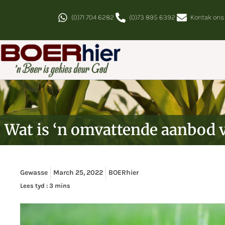
(0)71 704 6282
(0)73 895 6392
Kontak ons
Wat is ‘n omvattende aanbod v
Gewasse
March 25, 2022
BOERhier
Lees tyd