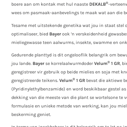
®
boere aan om kontak met hul naaste
DEKALB
-verteen
wees om pasmaak-aanbevelings te maak wat aan die beh
Tesame met uitstekende genetika wat jou in staat stel
optimaliseer, bied
Bayer
ook ’n verskeidenheid gewasb
mieliegewasse teen aalwurms, insekte, swamme en onk
Gedurende planttyd is dit ongelooflik belangrik om be
®
jou lande.
Bayer
se korrelaalwurmdoder
Velum
1 GR
, b
geregistreer vir gebruik op beide mielies en soja met k
®
geregistreerde teikens.
Velum
1 GR
bevat die aktiewe 
(Pyridinylethylbenzamide) en word beskikbaar gestel as
dekking van die meeste van die plant se wortelsone te 
formulasie en unieke metode van werking, kan jou miel
beskerming geniet.
In terme van insekbeheer is dit belangrik om te let na