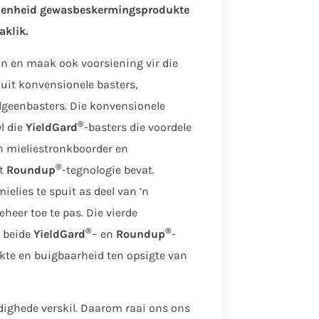
eidenheid gewasbeskermingsprodukte
aklik.
 in en maak ook voorsiening vir die
uit konvensionele basters,
lgeenbasters. Die konvensionele
®
l die
YieldGard
-basters die voordele
n mieliestronkboorder en
®
at
Roundup
-tegnologie bevat.
ielies te spuit as deel van ’n
eer toe te pas. Die vierde
®
®
t beide
YieldGard
– en
Roundup
-
ekte en buigbaarheid ten opsigte van
dighede verskil. Daarom raai ons ons