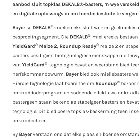
aanbod sluit topklas DEKALB®-basters, ’n wye versk
en digitale oplossings in om hierdie besluite te vergem
®
Bayer
se
DEKALB
-mieliereeks sluit wit- en geelmielies
®
besproeiingsegment. Die
DEKALB
-mieliereeks bestaan 
®
®
YieldGard
Maize 2, Roundup Ready
Maize 2 en stape
basters besit geen biotegnologiese eienskappe nie terwy
®
van
YieldGard
-tegnologie bevat en weerstand bied tee
herfskommandowurm.
Bayer
bied ook mieliebasters w
®
Hierdie tegnologie laat boere toe om
Roundup
bo-oor m
onkruiddoderprogram en sodoende effektiewe onkruidbeh
bastergeen staan bekend as stapelgeenbasters en beva
tegnologie. Dit bied boere topklas-beskerming teen ins
onkruidbeheer.
By
Bayer
verstaan ons dat elke plaas en boer se omstan