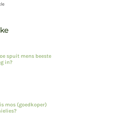
cle
kke
oe spuit mens beeste
eg in?
is mos (goedkoper)
ielies?