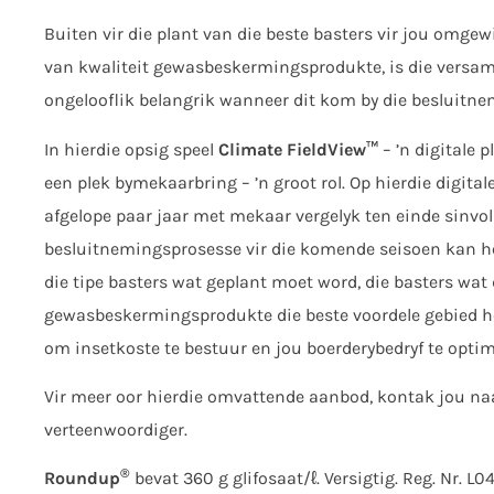
Buiten vir die plant van die beste basters vir jou omg
van kwaliteit gewasbeskermingsprodukte, is die versame
ongelooflik belangrik wanneer dit kom by die besluitne
In hierdie opsig speel
Climate FieldView™
– ’n digitale 
een plek bymekaarbring – ’n groot rol. Op hierdie digital
afgelope paar jaar met mekaar vergelyk ten einde sinvol
besluitnemingsprosesse vir die komende seisoen kan hel
die tipe basters wat geplant moet word, die basters wat 
gewasbeskermingsprodukte die beste voordele gebied het
om insetkoste te bestuur en jou boerderybedryf te optim
Vir meer oor hierdie omvattende aanbod, kontak jou na
verteenwoordiger.
®
Roundup
bevat 360 g glifosaat/ℓ. Versigtig. Reg. Nr. L0