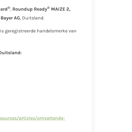
®
®
Gard
,
Roundup Ready
MAIZE 2,
s
Bayer AG
, Duitsland.
is geregistreerde handelsmerke van
Duitsland:
esources/articles/omvattende-