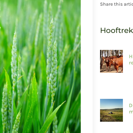
Share this arti
Hooftre
H
r
D
m