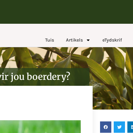
Tuis
Artikels
eTydskrif
ir jou boerdery?