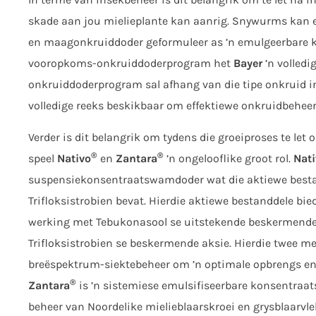
skade aan jou mielieplante kan aanrig. Snywurms kan e
en maagonkruiddoder geformuleer as ’n emulgeerbare ko
vooropkoms-onkruiddoderprogram het
Bayer
’n volledi
onkruiddoderprogram sal afhang van die tipe onkruid i
volledige reeks beskikbaar om effektiewe onkruidbeheer 
Verder is dit belangrik om tydens die groeiproses te let 
®
®
speel
Nativo
en
Zantara
’n ongelooflike groot rol.
Nati
suspensiekonsentraatswamdoder wat die aktiewe bestan
Trifloksistrobien bevat. Hierdie aktiewe bestanddele bi
werking met Tebukonasool se uitstekende beskermende 
Trifloksistrobien se beskermende aksie. Hierdie twee m
breëspektrum-siektebeheer om ’n optimale opbrengs en ’
®
Zantara
is ’n sistemiese emulsifiseerbare konsentra
beheer van Noordelike mielieblaarskroei en grysblaarvle