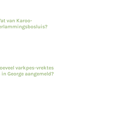
at van Karoo-
erlammingsbosluis?
oeveel varkpes-vrektes
s in George aangemeld?