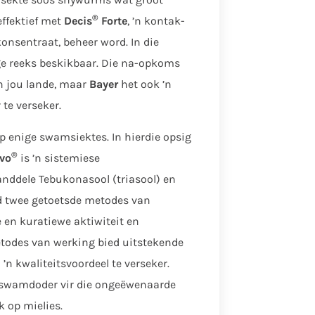
®
ffektief met
Decis
Forte
, ’n kontak-
nsentraat, beheer word. In die
ge reeks beskikbaar. Die na-opkoms
n jou lande, maar
Bayer
het ook ’n
te verseker.
op enige swamsiektes. In hierdie opsig
®
vo
is ’n sistemiese
ddele Tebukonasool (triasool) en
ed twee getoetsde metodes van
en kuratiewe aktiwiteit en
etodes van werking bied uitstekende
n kwaliteitsvoordeel te verseker.
atswamdoder vir die ongeëwenaarde
k op mielies.