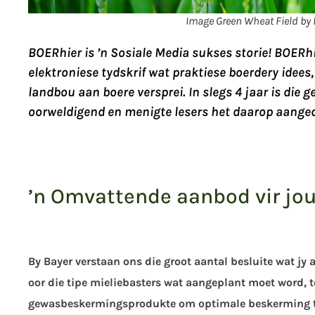
Image Green Wheat Field by 
BOERhier is ’n Sosiale Media sukses storie! BOERhie
elektroniese tydskrif wat praktiese boerdery idees,
landbou aan boere versprei. In slegs 4 jaar is die 
oorweldigend en menigte lesers het daarop aanged
’n Omvattende aanbod vir jou
By Bayer verstaan ons die groot aantal besluite wat jy
oor die tipe mieliebasters wat aangeplant moet word, to
gewasbeskermingsprodukte om optimale beskerming te