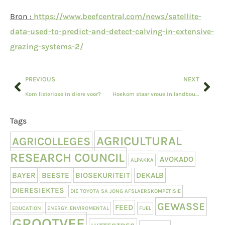
Bron :
https://www.beefcentral.com/news/satellite-
data-used-to-predict-and-detect-calving-in-extensive-
grazing-systems-2/
PREVIOUS
NEXT
Kom listeriose in diere voor?
Hoekom staar vroue in landbou steeds verouderde persepsies in die gesig?
Tags
AGRICULTURAL
AGRICOLLEGES
RESEARCH COUNCIL
AVOKADO
ALPAKKA
BAYER
BEESTE
BIOSEKURITEIT
DEKALB
DIERESIEKTES
DIE TOYOTA SA JONG AFSLAERSKOMPETISIE
GEWASSE
FEED
EDUCATION
ENERGY. ENVIROMENTAL
FUEL
GROOTVEE