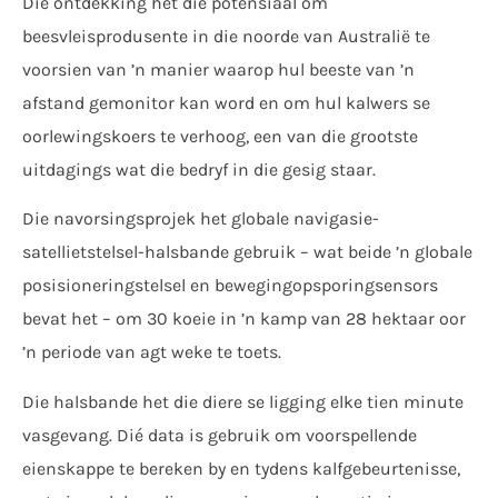
Dié ontdekking het die potensiaal om
beesvleisprodusente in die noorde van Australië te
voorsien van ’n manier waarop hul beeste van ’n
afstand gemonitor kan word en om hul kalwers se
oorlewingskoers te verhoog, een van die grootste
uitdagings wat die bedryf in die gesig staar.
Die navorsingsprojek het globale navigasie-
satellietstelsel-halsbande gebruik – wat beide ’n globale
posisioneringstelsel en bewegingopsporingsensors
bevat het – om 30 koeie in ’n kamp van 28 hektaar oor
’n periode van agt weke te toets.
Die halsbande het die diere se ligging elke tien minute
vasgevang. Dié data is gebruik om voorspellende
eienskappe te bereken by en tydens kalfgebeurtenisse,