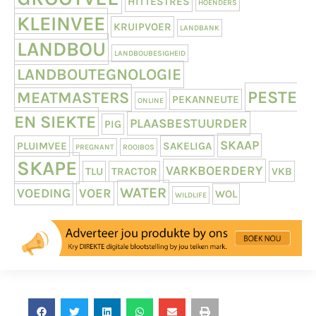
HITTESTRES
HOENDERS
KLEINVEE
KRUIPVOER
LANDBANK
LANDBOU
LANDBOUBESIGHEID
LANDBOUTEGNOLOGIE
PESTE
MEATMASTERS
PEKANNEUTE
ONLINE
EN SIEKTE
PLAASBESTUURDER
PIG
SKAAP
PLUIMVEE
SAKELIGA
PREGNANT
ROOIBOS
SKAPE
VARKBOERDERY
TLU
TRACTOR
VKB
WATER
VOEDING
VOER
WOL
WILDLIFE