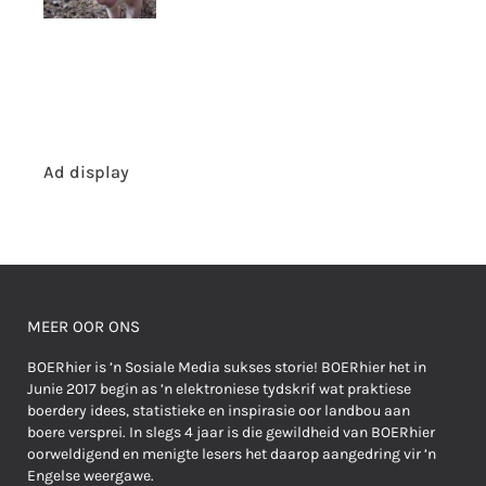
Ad display
MEER OOR ONS
BOERhier is ’n Sosiale Media sukses storie! BOERhier het in
Junie 2017 begin as ’n elektroniese tydskrif wat praktiese
boerdery idees, statistieke en inspirasie oor landbou aan
boere versprei. In slegs 4 jaar is die gewildheid van BOERhier
oorweldigend en menigte lesers het daarop aangedring vir ’n
Engelse weergawe.