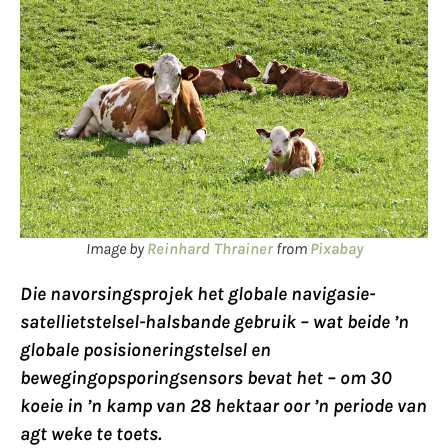
Image by
Reinhard Thrainer
from
Pixabay
Die navorsingsprojek het globale navigasie-
satellietstelsel-halsbande gebruik – wat beide ’n
globale posisioneringstelsel en
bewegingopsporingsensors bevat het – om 30
koeie in ’n kamp van 28 hektaar oor ’n periode van
agt weke te toets.