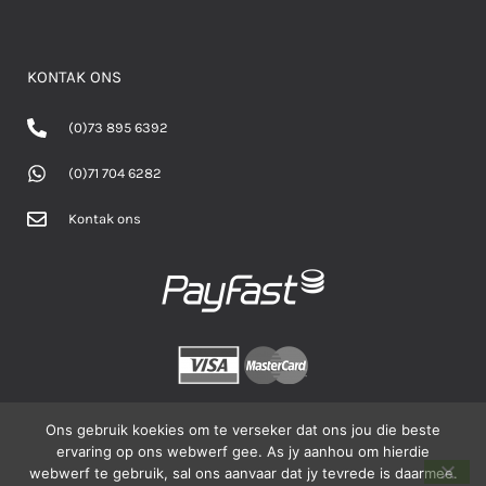
KONTAK ONS
(0)73 895 6392
(0)71 704 6282
Kontak ons
Ons gebruik koekies om te verseker dat ons jou die beste
ervaring op ons webwerf gee. As jy aanhou om hierdie
©2026 BOERhier - Alle regte voorbehou.
webwerf te gebruik, sal ons aanvaar dat jy tevrede is daarmee.