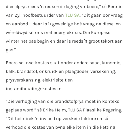
dieselprys reeds ’n reuse-uitdaging vir boere,” sê Bennie
van Zyl, hoofbestuurder van
TLU SA
. “Dit gaan oor vraag
en aanbod – daar is ŉ geweldige hoë vraag na diesel en
wêreldwyd sit ons met energiekrisis. Die Europese
winter het pas begin en daar is reeds ŉ groot tekort aan
gas.”
Boere se insetkostes sluit onder andere saad, kunsmis,
kalk, brandstof, onkruid- en plaagdoder, versekering,
prysverskansing, elektrisiteit en
instandhoudingskostes in.
“Die verhoging van die brandstofprys moet in konteks
geplaas word,” sê Erika Helm, TLU SA Plaaslike Regering.
“Dit het direk ’n invloed op verskeie faktore en só
verhoog die kostes van byna elke item in die ketting