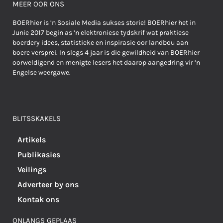
MEER OOR ONS
BOERhier is ’n Sosiale Media sukses storie! BOERhier het in
Junie 2017 begin as ’n elektroniese tydskrif wat praktiese
boerdery idees, statistieke en inspirasie oor landbou aan
boere versprei. In slegs 4 jaar is die gewildheid van BOERhier
oorweldigend en menigte lesers het daarop aangedring vir ’n
Engelse weergawe.
BLITSSKAKELS
Artikels
Publikasies
Veilings
Adverteer by ons
Kontak ons
ONLANGS GEPLAAS