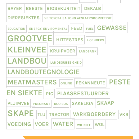
BAYER
BEESTE
BIOSEKURITEIT
DEKALB
DIERESIEKTES
DIE TOYOTA SA JONG AFSLAERSKOMPETISIE
GEWASSE
FEED
EDUCATION
ENERGY. ENVIROMENTAL
FUEL
GROOTVEE
HITTESTRES
HOENDERS
KLEINVEE
KRUIPVOER
LANDBANK
LANDBOU
LANDBOUBESIGHEID
LANDBOUTEGNOLOGIE
PESTE
MEATMASTERS
PEKANNEUTE
ONLINE
EN SIEKTE
PLAASBESTUURDER
PIG
SKAAP
PLUIMVEE
SAKELIGA
PREGNANT
ROOIBOS
SKAPE
VARKBOERDERY
TLU
TRACTOR
VKB
WATER
VOEDING
VOER
WOL
WILDLIFE