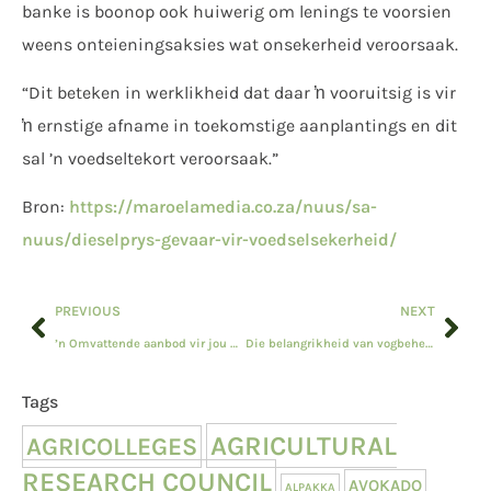
banke is boonop ook huiwerig om lenings te voorsien
weens onteieningsaksies wat onsekerheid veroorsaak.
“Dit beteken in werklikheid dat daar ŉ vooruitsig is vir
ŉ ernstige afname in toekomstige aanplantings en dit
sal ’n voedseltekort veroorsaak.”
Bron:
https://maroelamedia.co.za/nuus/sa-
nuus/dieselprys-gevaar-vir-voedselsekerheid/
PREVIOUS
NEXT
’n Omvattende aanbod vir jou boerdery
Die belangrikheid van vogbeheer in graanberging
Tags
AGRICULTURAL
AGRICOLLEGES
RESEARCH COUNCIL
AVOKADO
ALPAKKA