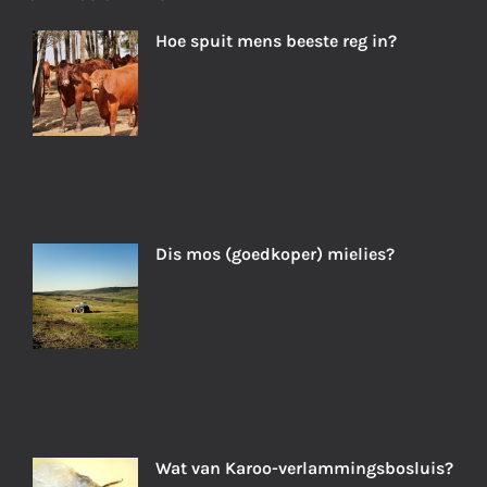
Hoe spuit mens beeste reg in?
Dis mos (goedkoper) mielies?
Wat van Karoo-verlammingsbosluis?