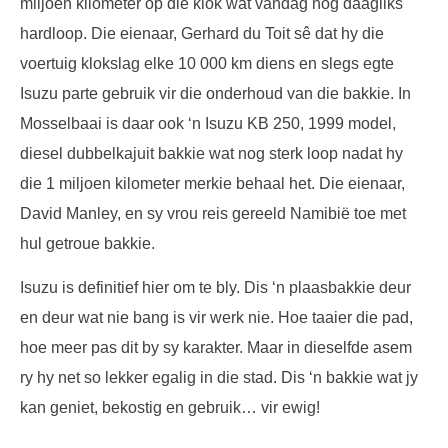
miljoen kilometer op die klok wat vandag nog daagliks
hardloop. Die eienaar, Gerhard du Toit sê dat hy die
voertuig klokslag elke 10 000 km diens en slegs egte
Isuzu parte gebruik vir die onderhoud van die bakkie. In
Mosselbaai is daar ook ‘n Isuzu KB 250, 1999 model,
diesel dubbelkajuit bakkie wat nog sterk loop nadat hy
die 1 miljoen kilometer merkie behaal het. Die eienaar,
David Manley, en sy vrou reis gereeld Namibië toe met
hul getroue bakkie.
Isuzu is definitief hier om te bly. Dis ‘n plaasbakkie deur
en deur wat nie bang is vir werk nie. Hoe taaier die pad,
hoe meer pas dit by sy karakter. Maar in dieselfde asem
ry hy net so lekker egalig in die stad. Dis ‘n bakkie wat jy
kan geniet, bekostig en gebruik… vir ewig!