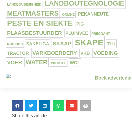
LANDBOUTEGNOLOGIE
LANDBOUBESIGHEID
MEATMASTERS
PEKANNEUTE
ONLINE
PESTE EN SIEKTE
PIG
PLAASBESTUURDER
PLUIMVEE
PREGNANT
SKAPE
SKAAP
SAKELIGA
TLU
ROOIBOS
VARKBOERDERY
VOEDING
TRACTOR
VKB
WATER
VOER
WOL
WILDLIFE
Share this article