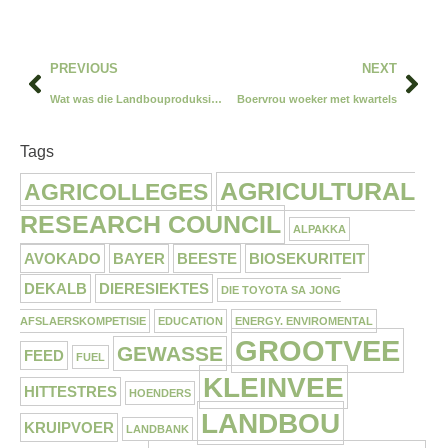
PREVIOUS
NEXT
Wat was die Landbouproduksie Toestande – 2 September 2018?
Boervrou woeker met kwartels
Tags
AGRICULTURAL
AGRICOLLEGES
RESEARCH COUNCIL
ALPAKKA
AVOKADO
BAYER
BEESTE
BIOSEKURITEIT
DEKALB
DIERESIEKTES
DIE TOYOTA SA JONG
AFSLAERSKOMPETISIE
EDUCATION
ENERGY. ENVIROMENTAL
GROOTVEE
GEWASSE
FEED
FUEL
KLEINVEE
HITTESTRES
HOENDERS
LANDBOU
KRUIPVOER
LANDBANK