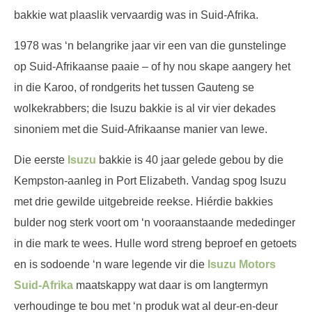
bakkie wat plaaslik vervaardig was in Suid-Afrika.
1978 was ‘n belangrike jaar vir een van die gunstelinge
op Suid-Afrikaanse paaie – of hy nou skape aangery het
in die Karoo, of rondgerits het tussen Gauteng se
wolkekrabbers; die Isuzu bakkie is al vir vier dekades
sinoniem met die Suid-Afrikaanse manier van lewe.
Die eerste
Isuzu
bakkie is 40 jaar gelede gebou by die
Kempston-aanleg in Port Elizabeth. Vandag spog Isuzu
met drie gewilde uitgebreide reekse. Hiérdie bakkies
bulder nog sterk voort om ‘n vooraanstaande mededinger
in die mark te wees. Hulle word streng beproef en getoets
en is sodoende ‘n ware legende vir die
Isuzu Motors
Suid-Afrika
maatskappy wat daar is om langtermyn
verhoudinge te bou met ‘n produk wat al deur-en-deur