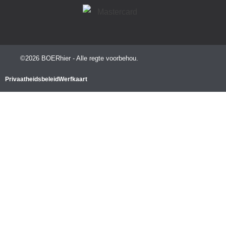
©2026 BOERhier - Alle regte voorbehou.
Privaatheidsbeleid
Werfkaart