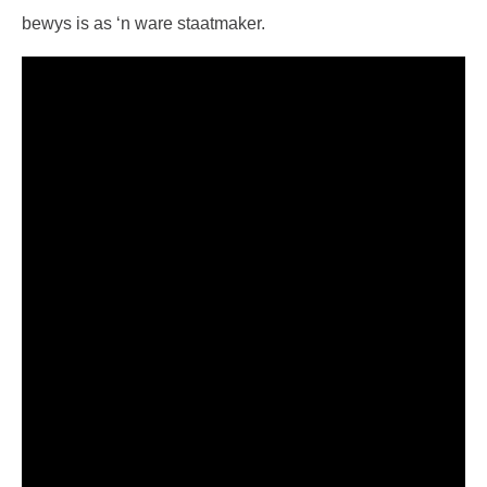
bewys is as ‘n ware staatmaker.