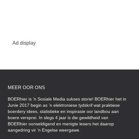
Ad display
MEER OOR ONS
BOERhier is ’n Sosiale Media sukses storie! BOERhier het in
Junie 2017 begin as ’n elektroniese tydskrif wat praktiese
boerdery idees, statistieke en inspirasie oor landbou aan
boere versprei. In slegs 4 jaar is die gewildheid van
BOERhier oorweldigend en menigte lesers het daarop
aangedring vir ’n Engelse weergawe.