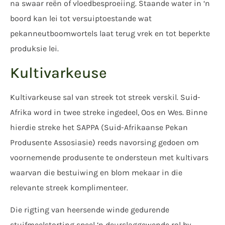
na swaar reën of vloedbesproeiing. Staande water in ‘n
boord kan lei tot versuiptoestande wat
pekanneutboomwortels laat terug vrek en tot beperkte
produksie lei.
Kultivarkeuse
Kultivarkeuse sal van streek tot streek verskil. Suid-
Afrika word in twee streke ingedeel, Oos en Wes. Binne
hierdie streke het SAPPA (Suid-Afrikaanse Pekan
Produsente Assosiasie) reeds navorsing gedoen om
voornemende produsente te ondersteun met kultivars
waarvan die bestuiwing en blom mekaar in die
relevante streek komplimenteer.
Die rigting van heersende winde gedurende
stuifmeelstorting speel ‘n deurslaggewende rol by