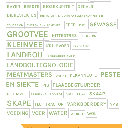
BAYER
BEESTE
BIOSEKURITEIT
DEKALB
DIERESIEKTES
DIE TOYOTA SA JONG AFSLAERSKOMPETISIE
GEWASSE
FEED
EDUCATION
ENERGY. ENVIROMENTAL
FUEL
GROOTVEE
HITTESTRES
HOENDERS
KLEINVEE
KRUIPVOER
LANDBANK
LANDBOU
LANDBOUBESIGHEID
LANDBOUTEGNOLOGIE
PESTE
MEATMASTERS
PEKANNEUTE
ONLINE
EN SIEKTE
PLAASBESTUURDER
PIG
SKAAP
PLUIMVEE
SAKELIGA
PREGNANT
ROOIBOS
SKAPE
VARKBOERDERY
TLU
TRACTOR
VKB
WATER
VOEDING
VOER
WOL
WILDLIFE