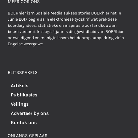
MEER OOR ONS
BOERhier is ’n Sosiale Media sukses storie! BOERhier het in
Junie 2017 begin as ’n elektroniese tydskrif wat praktiese
boerdery idees, statistieke en inspirasie oor landbou aan
boere versprei. In slegs 4 jaar is die gewildheid van BOERhier
oorweldigend en menigte lesers het daarop aangedring vir ’n
Engelse weergawe.
BLITSSKAKELS
Artikels
Publikasies
Veilings
Adverteer by ons
Kontak ons
ONLANGS GEPLAAS