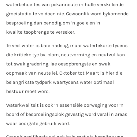
waterbehoeftes van pekanneute in hulle verskillende
groeistadia te voldoen nie. Gewoonlik word bykomende
besproeiing dan benodig om ‘n goeie en ‘n
kwaliteitsopbrengs te verseker.
Te veel water is baie nadelig, maar watertekorte tydens
die kritieke tye bv. blom, neutvorming en neutvul kan
tot swak gradering, lae oesopbrengste en swak
oopmaak van neute lei. Oktober tot Maart is hier die
belangrikste tydperk waartydens water optimaal
bestuur moet word.
Waterkwaliteit is ook ‘n essensiële oorweging voor ‘n
boord of besproeiingsblok gevestig word veral in areas
waar boorgate gebruik word.
Grondklassifikasie sal ook help met die bepaling van