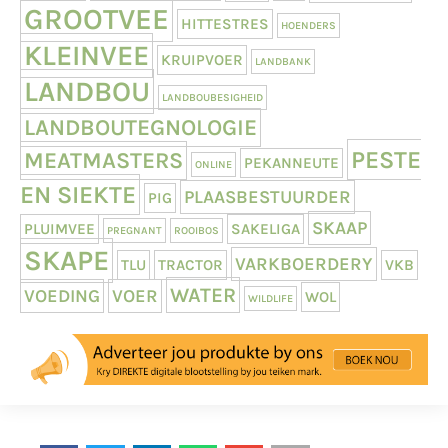
GROOTVEE
HITTESTRES
HOENDERS
KLEINVEE
KRUIPVOER
LANDBANK
LANDBOU
LANDBOUBESIGHEID
LANDBOUTEGNOLOGIE
PESTE
MEATMASTERS
PEKANNEUTE
ONLINE
EN SIEKTE
PLAASBESTUURDER
PIG
SKAAP
PLUIMVEE
SAKELIGA
PREGNANT
ROOIBOS
SKAPE
VARKBOERDERY
TLU
TRACTOR
VKB
WATER
VOEDING
VOER
WOL
WILDLIFE