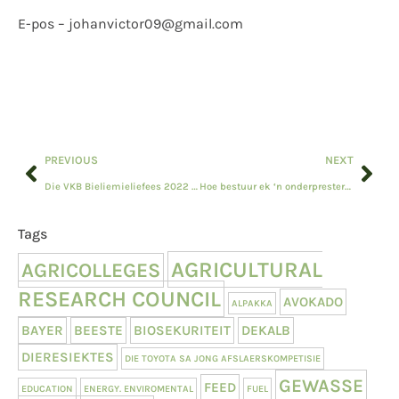
E-pos – johanvictor09@gmail.com
PREVIOUS
NEXT
Die VKB Bieliemieliefees 2022 is hier!
Hoe bestuur ek ‘n onderpresterende werknemer?
Tags
AGRICULTURAL
AGRICOLLEGES
RESEARCH COUNCIL
AVOKADO
ALPAKKA
BAYER
BEESTE
BIOSEKURITEIT
DEKALB
DIERESIEKTES
DIE TOYOTA SA JONG AFSLAERSKOMPETISIE
GEWASSE
FEED
EDUCATION
ENERGY. ENVIROMENTAL
FUEL