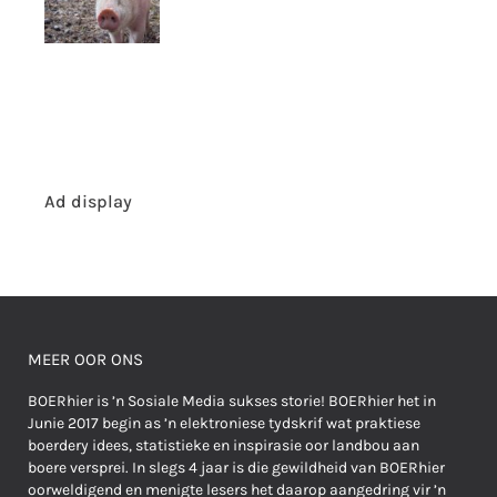
Ad display
MEER OOR ONS
BOERhier is ’n Sosiale Media sukses storie! BOERhier het in
Junie 2017 begin as ’n elektroniese tydskrif wat praktiese
boerdery idees, statistieke en inspirasie oor landbou aan
boere versprei. In slegs 4 jaar is die gewildheid van BOERhier
oorweldigend en menigte lesers het daarop aangedring vir ’n