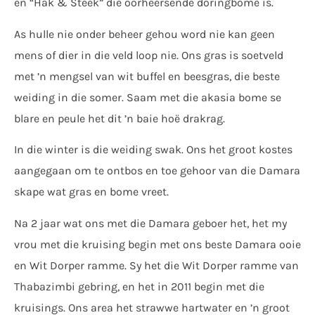
en “Hak & Steek” die oorheersende doringbome is.
As hulle nie onder beheer gehou word nie kan geen
mens of dier in die veld loop nie. Ons gras is soetveld
met ’n mengsel van wit buffel en beesgras, die beste
weiding in die somer. Saam met die akasia bome se
blare en peule het dit ’n baie hoë drakrag.
In die winter is die weiding swak. Ons het groot kostes
aangegaan om te ontbos en toe gehoor van die Damara
skape wat gras en bome vreet.
Na 2 jaar wat ons met die Damara geboer het, het my
vrou met die kruising begin met ons beste Damara ooie
en Wit Dorper ramme. Sy het die Wit Dorper ramme van
Thabazimbi gebring, en het in 2011 begin met die
kruisings. Ons area het strawwe hartwater en ’n groot